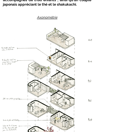
accompagnés de trois enfants ; ainsi qu'un couple
japonais appréciant le thé et le shakukachi.
Axonométrie