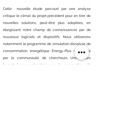
Cette nouvelle étude parcourt par une analyse
critique le climat du projet précédent pour en tirer de
nouvelles solutions, peut-être plus adaptées, en
élargissant notre champ de connaissances par de
nouveaux logiciels et dispositifs. Nous utiliserons
notamment le programme de simulation d’analyse de
consommation énergétique Energy-Plus développé
par la communauté de chercheurs Unmethours
basant leurs recherches sur la conception de
bâtiments à fort rendement énergétiques. Leur
attention est de pouvoir proposer des solutions
architecturales adaptées et correctement
dimensionnées pour répondre à des problématiques
de ventilation et de chauffage tout en bénéficiant des
qualités de l’environnement. Les deux logiciels que
nous utiliserons seront Climate Consultant et Heed.
L'ensemble de cette étude est résumer dans le pdf