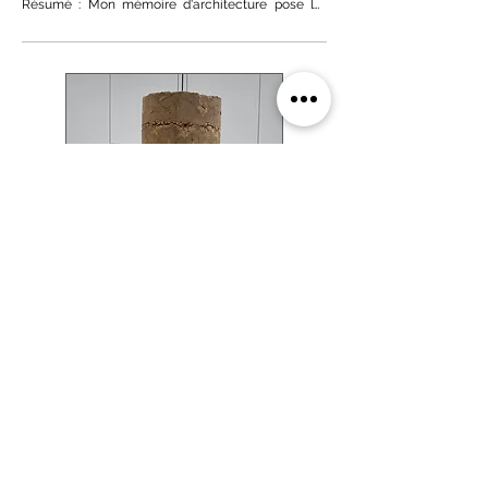
Résumé : Mon mémoire d'architecture pose la 
problématique suivante : « en quoi l’activation des 
cœurs d’îlots urbain peut devenir un moteur de la 
transition urbaine ? ». Après une approche 
historique et morphologique, ma recherche 
s'articule en deux parties : d'une part, "faire 
paysage en ville" en explorant leur rôle comme 
continuité verte et douce ; d'autre part, "faire 
commun" en interrogeant les modalités de 
partage du foncier et la création de dynamiques 
sociales collectives.
Projet de recherche technique :
Pisé, influence de la quantité de granulats sur sa
résistance et sa cohésion
Mots clés : pisé, résistance, cohésion
Résumé : Cette étude s’intéresse à l'influence de la 
composition du pisé sur sa résistance mécanique 