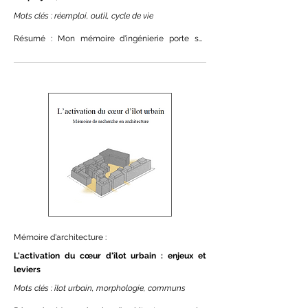
Mots clés : réemploi, outil, cycle de vie
Résumé : Mon mémoire d'ingénierie porte sur 
l'évaluation de l'impact économique et 
environnemental du réemploi de matériaux dans 
le secteur de la construction. Réalisé au sein de 
REMIX, bureau d'études spécialisé dans le 
réemploi, ce travail de recherche et 
développement a consisté à concevoir des outils 
de mesure normalisés permettant de quantifier les 
bénéfices du réemploi par rapport à l'usage de 
matériaux neufs, et ce sur l'ensemble des phases 
d'un projet.
Mémoire d'architecture :
L'activation du cœur d'îlot urbain : enjeux et
leviers
Mots clés : îlot urbain, morphologie, communs