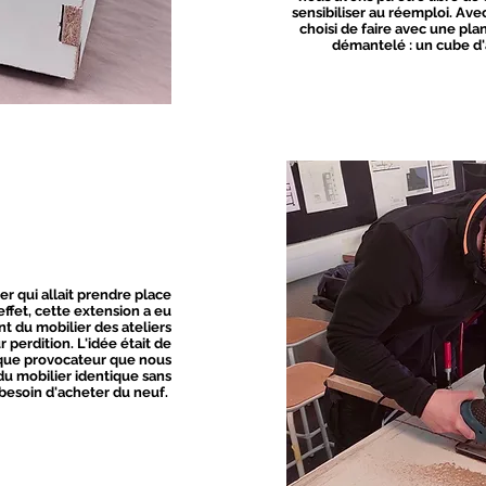
sensibiliser au réemploi. Av
choisi de faire avec une pla
démantelé : un cube d'
er qui allait prendre place
effet, cette extension a eu
t du mobilier des ateliers
 perdition. L'idée était de
sque provocateur que nous
u mobilier identique sans
 besoin d'acheter du neuf.