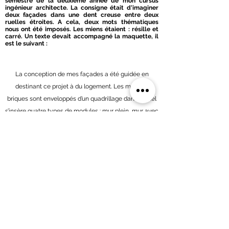
semestre de la deuxième année de mon cursus
ingénieur architecte. La consigne était d'imaginer
deux façades dans une dent creuse entre deux
ruelles étroites. A cela, deux mots thématiques
nous ont été imposés. Les miens étaient : résille et
carré. Un texte devait accompagné la maquette, il
est le suivant :
La conception de mes façades a été guidée en
destinant ce projet à du logement. Les murs en
briques sont enveloppés d’un quadrillage dans lequel
s’insère quatre types de modules : mur plein, mur avec
fenêtre, balcon ou moucharabieh. Selon l’orientation,
le nombre d’ouvertures des façades est adapté. Ainsi,
au Sud, on retrouve les loggia. Les moucharabiehs
correspondent à un empilement de cubes de terre
cuite perforés en leur centre. Filtrant la lumière et le
vis-à-vis de la rue étroite, ils sont employés en face
des zones de distribution et des loggias.